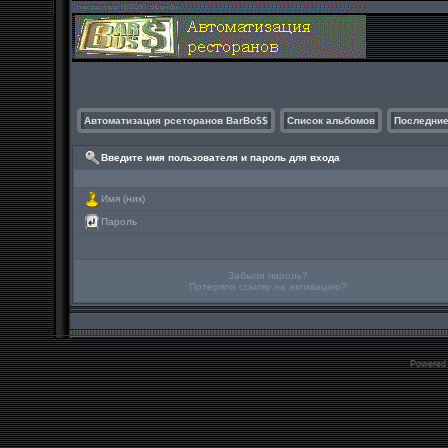
Автоматизация рсеторанов BarBo$$
Список альбомов
Последние
Введите имя пользователя и пароль для входа
Имя (ник)
Пароль
Забыли пароль?
Потеряли ссылку на активацию?
Powered