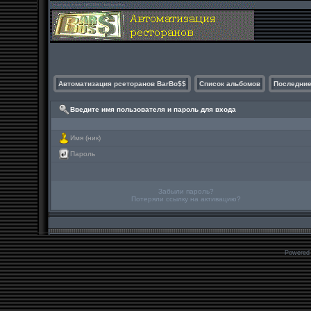
Автоматизация рсеторанов BarBo$$
Список альбомов
Последние
Введите имя пользователя и пароль для входа
Имя (ник)
Пароль
Забыли пароль?
Потеряли ссылку на активацию?
Powered