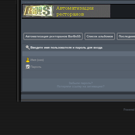
Автоматизация рсеторанов BarBo$$
Список альбомов
Последние
Введите имя пользователя и пароль для входа
Имя (ник)
Пароль
Забыли пароль?
Потеряли ссылку на активацию?
Powered