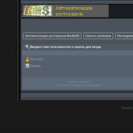
Автоматизация рсеторанов BarBo$$
Список альбомов
Последние
Введите имя пользователя и пароль для входа
Имя (ник)
Пароль
Забыли пароль?
Потеряли ссылку на активацию?
Powered