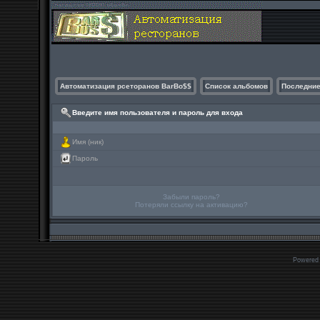
Автоматизация рсеторанов BarBo$$
Список альбомов
Последние
Введите имя пользователя и пароль для входа
Имя (ник)
Пароль
Забыли пароль?
Потеряли ссылку на активацию?
Powered