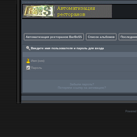
Автоматизация рсеторанов BarBo$$
Список альбомов
Последние
Введите имя пользователя и пароль для входа
Имя (ник)
Пароль
Забыли пароль?
Потеряли ссылку на активацию?
Powered