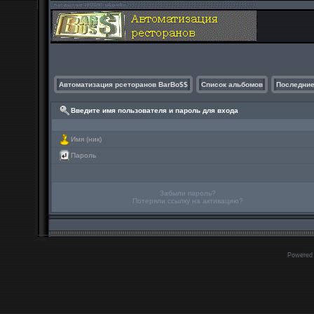
Автоматизация рсеторанов BarBo$$
Список альбомов
Последние
Введите имя пользователя и пароль для входа
Имя (ник)
Пароль
Забыли пароль?
Потеряли ссылку на активацию?
Powered