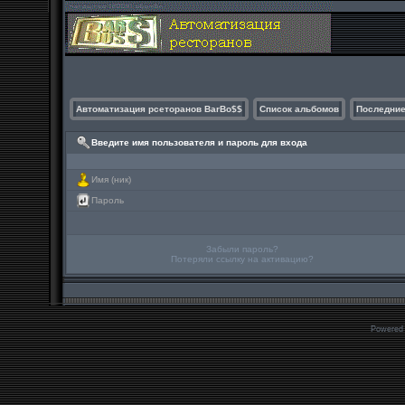
Автоматизация рсеторанов BarBo$$
Список альбомов
Последние
Введите имя пользователя и пароль для входа
Имя (ник)
Пароль
Забыли пароль?
Потеряли ссылку на активацию?
Powered