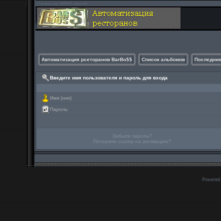
Автоматизация рсеторанов BarBo$$
Список альбомов
Последние
Введите имя пользователя и пароль для входа
Имя (ник)
Пароль
Забыли пароль?
Потеряли ссылку на активацию?
Powered