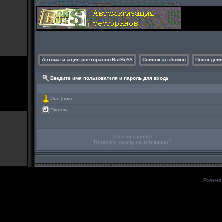
Автоматизация рсеторанов BarBo$$
Список альбомов
Последние
Введите имя пользователя и пароль для входа
Имя (ник)
Пароль
Забыли пароль?
Потеряли ссылку на активацию?
Powered