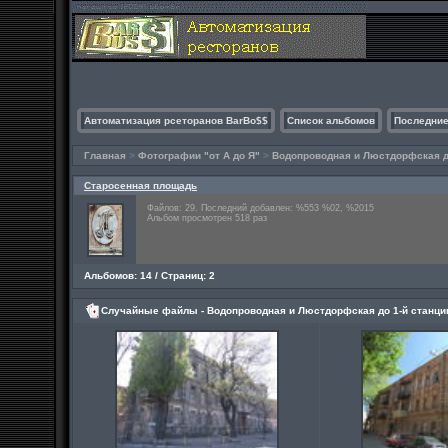
Автоматизация рсеторанов BarBo$$
Список альбомов
Последние
Главная
>
Фотографии "от А до Я"
>
Водопроводная и Люстдорфская до
Старосенная площадь
Файлов: 29. Последний добавлен: %553 %02, %2015
Альбом просмотрен 518 раз
Альбомов: 14 / Страниц: 2
Случайные файлы - Водопроводная и Люстдорфская до 1-й станци