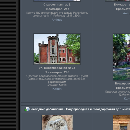
Старосенная пл. 1
Елисаветг
Просмотров: 255
Просмотр
Корпус №2 ликёро-водочного завода Розенберга,
Anti
архитектор М.Г. Рейнгерц, 1887-1890гг.
Antique
ул. Водопроводная № 15
Просмотров: 246
Одесская водонасосная станция главная (Чумка)
Здание размещения управляющего одесским
водопроводом
Водопров
Добавил Kamin
Просмотр
Kamin
Одесская водокачка
Добавил
Kam
Последние добавления - Водопроводная и Люстдорфская до 1-й ст