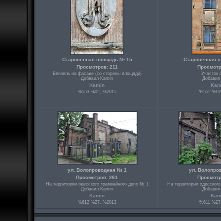
Старосенная площадь № 15
Старосенная 
Просмотров: 211
Просмотр
Вензель на фасаде (со стороны площади)
Участок 
Добавил Kamin
Добавил
Kamin
Kam
%553 %02, %2015
%552 %02
ул. Волопроводная № 1
ул. Волопро
Просмотров: 261
Просмотр
На территории одесского трамвайного депо № 1
На территории одесского
Добавил Kamin
Добавил
Kamin
Kam
%612 %27, %2013
%611 %27