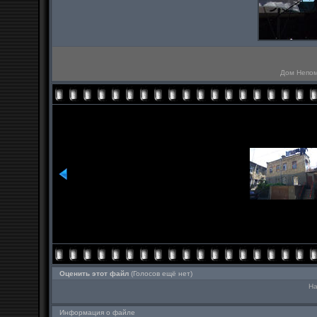
Дом Непом
Оценить этот файл
(Голосов ещё нет)
На
Информация о файле