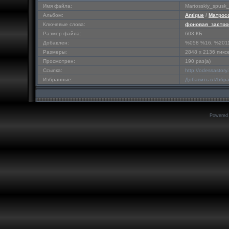
Имя файла:
Martosskiy_spusk
Альбом:
Antique
/
Матрос
Ключевые слова:
фоновая_застро
Размер файла:
603 КБ
Добавлен:
%058 %16, %201
Размеры:
2848 x 2136 пикс
Просмотрен:
190 раз(а)
Ссылка:
http://odessastor
Избранные:
Добавить в Избр
Powered