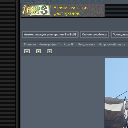
Автоматизация рсеторанов BarBo$$
Список альбомов
Последние
Главная
>
Фотографии "от А до Я"
>
Молдаванка
>
Матросский спуск