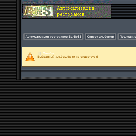
Автоматизация рсеторанов BarBo$$
Список альбомов
Последние
Ошибка
Выбранный альбом/фото не существует!