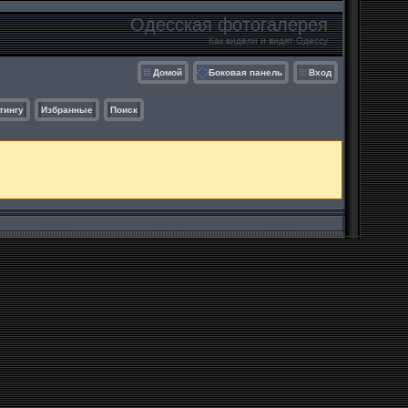
Одесская фотогалерея
Как видели и видят Одессу
Домой
Боковая панель
Вход
тингу
Избранные
Поиск