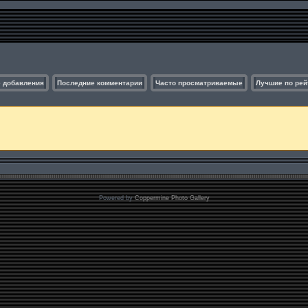
 добавления
Последние комментарии
Часто просматриваемые
Лучшие по рей
Powered by
Coppermine Photo Gallery