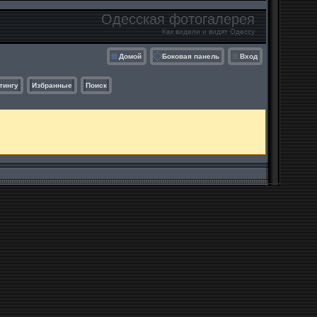
Одесская фотогалерея
Как видели и видят Одессу
Домой
Боковая панель
Вход
тингу
Избранные
Поиск