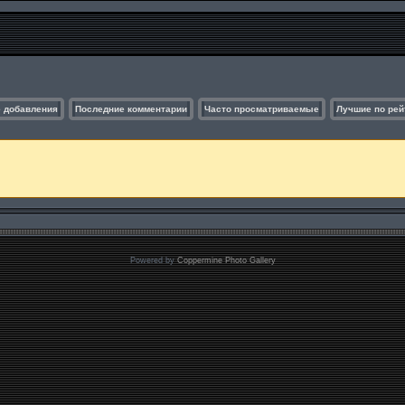
 добавления
Последние комментарии
Часто просматриваемые
Лучшие по рей
Powered by
Coppermine Photo Gallery