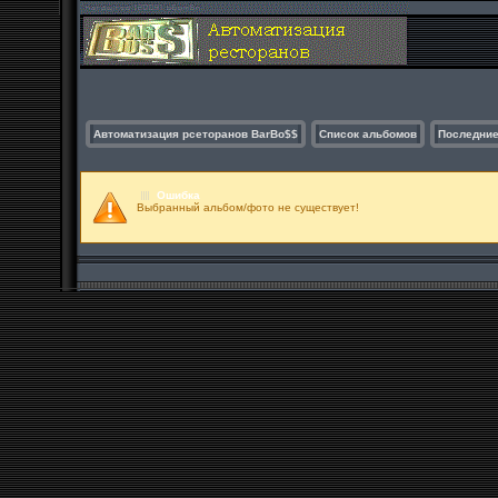
Автоматизация рсеторанов BarBo$$
Список альбомов
Последние
Ошибка
Выбранный альбом/фото не существует!