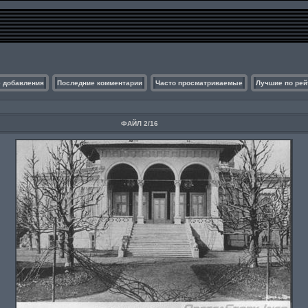
 добавления
Последние комментарии
Часто просматриваемые
Лучшие по рей
ФАЙЛ 2/16