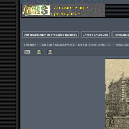
Автоматизация рсеторанов BarBo$$
Список альбомов
Последние
Главная
>
Галереи пользователей
>
brassl (
brassl@mail.ru
)
>
Новорыбн