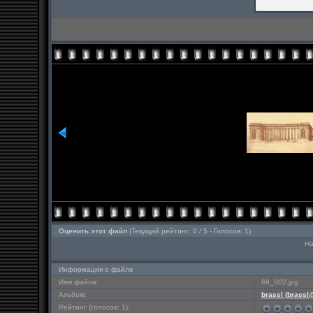
Оценить этот файл
(Текущий рейтинг: 0 / 5 - Голосов: 1)
На
Информация о файле
Имя файла:
69_002.jpg
Альбом:
brassl (
brassl
Рейтинг (голосов: 1):