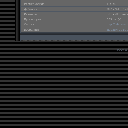
Размер файла:
115 КБ
Добавлен:
%617 %05, %2
Размеры:
631 x 411 пикс
Просмотрен:
335 раз(а)
Ссылка:
http://odessast
Избранные:
Добавить в Из
Powered