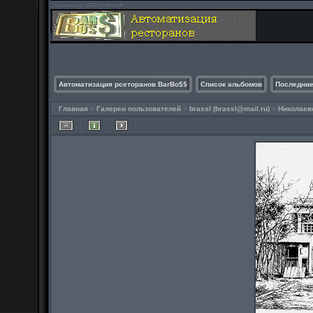
Автоматизация рсеторанов BarBo$$
Список альбомов
Последние
Главная
>
Галереи пользователей
>
brassl (
brassl@mail.ru
)
>
Николаев