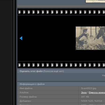
Оценить этот файл
(Голосов ещё нет)
На
Информация о файле
Имя файла:
Scan0023.jpg
Альбом:
Jess
/
Одесса конец
Размер файла:
167 КБ
Добавлен:
%506 %20, %2014