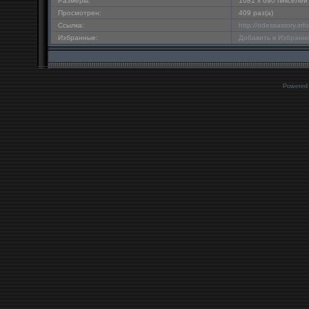
Размеры:
1081 x 690 пикселей
Просмотрен:
409 раз(а)
Ссылка:
http://odessastory.in
Избранные:
Добавить в Избранн
Powered