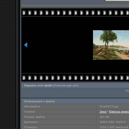
Оценить этот файл
(Голосов ещё нет)
На
Информация о файле
Имя файла:
Scan0013.jpg
Альбом:
Jess
/
Одесса конец
Размер файла:
161 КБ
Добавлен:
%504 %20, %2014
Размеры:
1053 x 655 пикселей