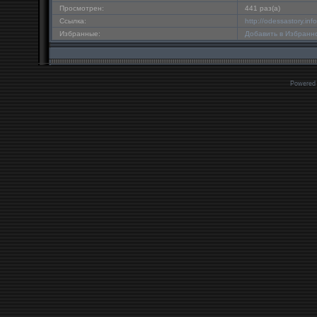
Просмотрен:
441 раз(а)
Ссылка:
http://odessastory.in
Избранные:
Добавить в Избранн
Powered