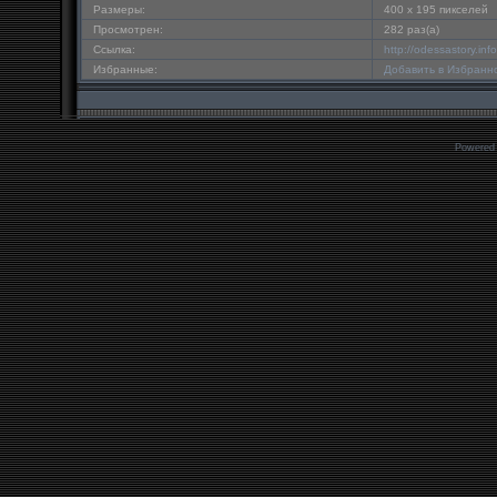
Размеры:
400 x 195 пикселей
Просмотрен:
282 раз(а)
Ссылка:
http://odessastory.in
Избранные:
Добавить в Избранн
Powered