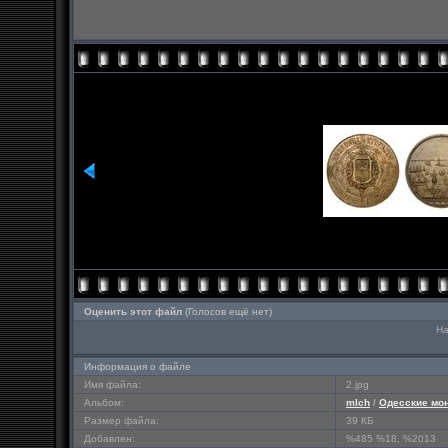
Оценить этот файл
(Голосов ещё нет)
На
Информация о файле
Имя файла:
2.jpg
Альбом:
mlch
/
Одесские мо
Размер файла:
39 КБ
Добавлен:
%485 %18, %2013