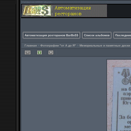
Автоматизация рсеторанов BarBo$$
Список альбомов
Последние
Главная
>
Фотографии "от А до Я"
>
Мемориальные и памятные доски