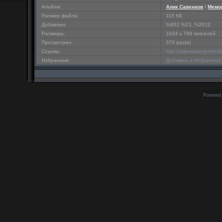
Альбом:
Алик Савенков
/
Мемо
Размер файла:
115 КБ
Добавлен:
%952 %23, %2012
Размеры:
1024 x 768 пикселей
Просмотрен:
370 раз(а)
Ссылка:
http://odessastory.info
Избранные:
Добавить в Избранное
Powered