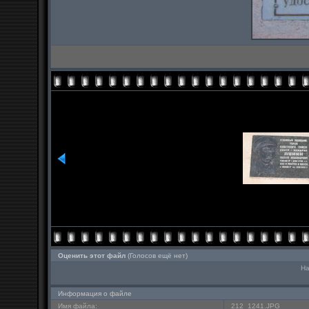
Оценить этот файл
(Голосов ещё нет)
На
Информация о файле
Имя файла:
212_1241.JPG