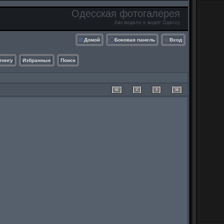
Одесская фотогалерея
Как видели и видят Одессу
Домой
Боковая панель
Вход
тингу
Избранные
Поиск