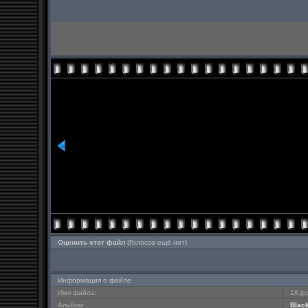
Оценить этот файл
(Голосов ещё нет)
Информация о файле
Имя файла:
18.jp
Альбом:
Blac