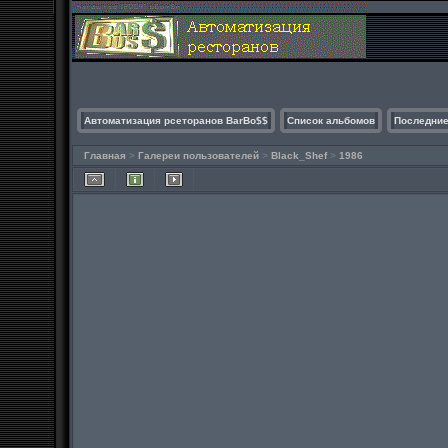
Автоматизация рсеторанов BarBo$$
Список альбомов
Последние
Главная
>
Галереи пользователей
>
Black_Shef
>
1986