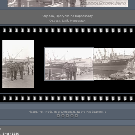
Одесса, Прогулка по морвокзалу
Одесса, Май, Морвокзал
Наведите, чтобы проголосовать за это изображение
g
k_Shef
/
1986