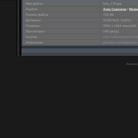
Имя файла:
foto_179.jpg
Альбом:
Алик Савенков
/
Мемо
Размер файла:
722 КБ
Добавлен:
%705 %15, %2012
Размеры:
2592 x 1944 пикселей
Просмотрен:
198 раз(а)
Ссылка:
http://odessastory.info
Избранные:
Добавить в Избранное
Powered