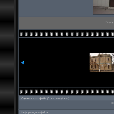
Переу
Оценить этот файл
(Голосов ещё нет)
На
Информация о файле