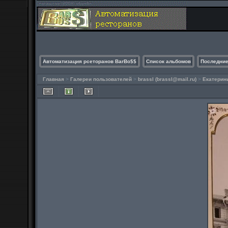
Автоматизация рсеторанов BarBo$$
Список альбомов
Последние
Главная
>
Галереи пользователей
>
brassl (
brassl@mail.ru
)
>
Екатерин