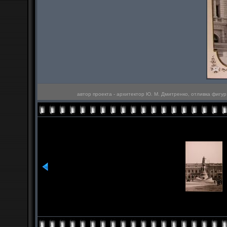
автор проекта - архитектор Ю. М. Дмитренко, отливка фиг