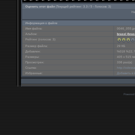
Оценить этот файл
(Текущий рейтинг: 3.3 / 5 - Голосов: 3)
На
Информация о файле
Имя файла:
0046_055.jp
Альбом:
brassl (
bras
Рейтинг (голосов: 3):
Размер файла:
29 КБ
Добавлен:
%018 %22, 
Размеры:
405 x 515 п
Просмотрен:
336 раз(а)
Ссылка:
http://odess
Избранные:
Добавить в
Powered