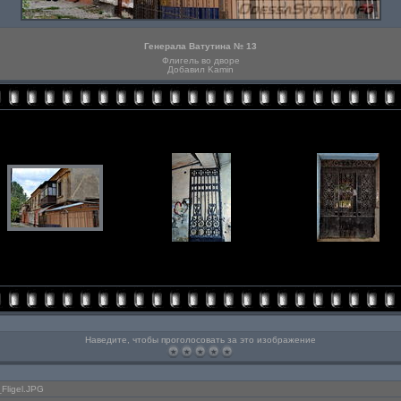
Генерала Ватутина № 13
Флигель во дворе
Добавил Kamin
Наведите, чтобы проголосовать за это изображение
Fligel.JPG