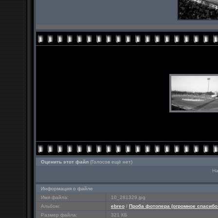
Оценить этот файл
(Голосов ещё нет)
На
Информация о файле
Имя файла:
10_281329.jpg
Альбом:
ebreo
/
Проба фотопера (огромное спасиб
Размер файла:
321 КБ