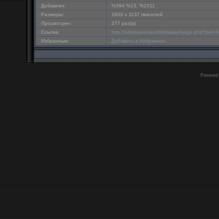
Добавлен:
%394 %13, %2011
Размеры:
1600 x 1137 пикселей
Просмотрен:
277 раз(а)
Ссылка:
http://odessastory.info/displayimage.php?pid=
Избранные:
Добавить в Избранное
Powered