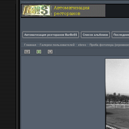
Автоматизация рсеторанов BarBo$$
Список альбомов
Последние
Главная
>
Галереи пользователей
>
ebreo
>
Проба фотопера (огромно