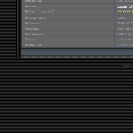
Имя файла:
IMG_0001.
Альбом:
Kamin
/
Од
Рейтинг (голосов: 1):
Размер файла:
94 КБ
Добавлен:
%462 %13
Размеры:
800 x 582
Просмотрен:
300 раз(а)
Ссылка:
http://ode
Избранные:
Добавить 
Powered