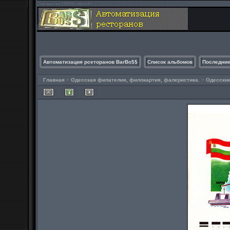
Автоматизация рсеторанов BarBo$$
Список альбомов
Последние
Главная
>
Одесская филателия, филокартия, фалеристика.
>
Одесски