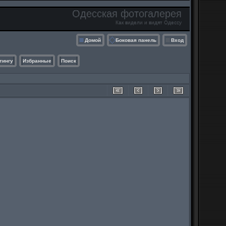
Одесская фотогалерея
Как видели и видят Одессу
Домой
Боковая панель
Вход
тингу
Избранные
Поиск