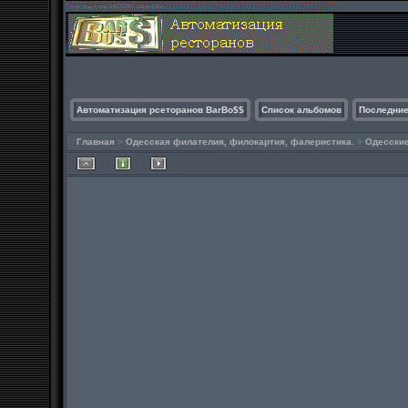
Автоматизация рсеторанов BarBo$$
Список альбомов
Последние
Главная
>
Одесская филателия, филокартия, фалеристика.
>
Одесски