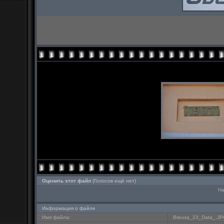
Оценить этот файл
(Голосов ещё нет)
На
Информация о файле
Имя файла:
Breusa_23_Data_.J