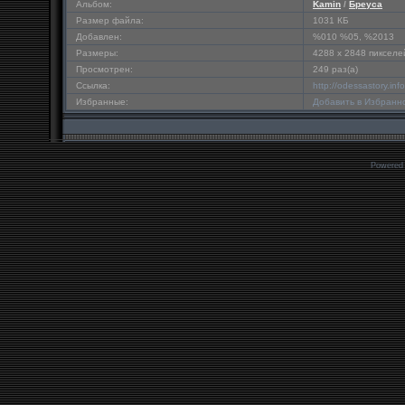
Альбом:
Kamin
/
Бреуса
Размер файла:
1031 КБ
Добавлен:
%010 %05, %2013
Размеры:
4288 x 2848 пикселе
Просмотрен:
249 раз(а)
Ссылка:
http://odessastory.in
Избранные:
Добавить в Избранн
Powered