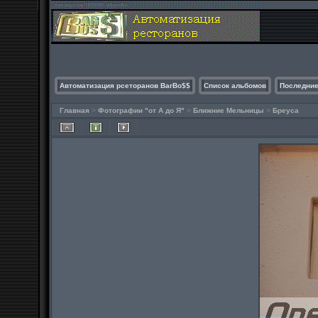
Автоматизация рсеторанов BarBo$$
Список альбомов
Последние
Главная
>
Фотографии "от А до Я"
>
Ближние Мельницы
>
Бреуса