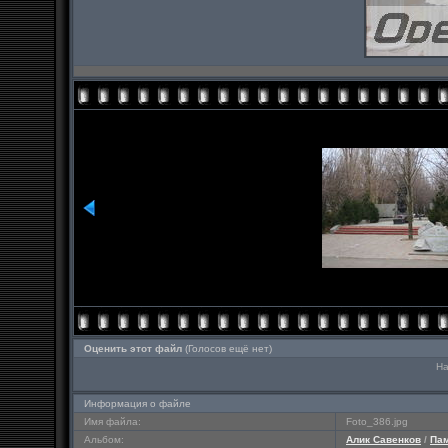
Оценить этот файл
(Голосов ещё нет)
На
Информация о файле
Имя файла:
Foto_386.jpg
Альбом:
Алик Савенков
/
Пам