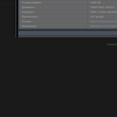
Размер файла:
1080 КБ
Добавлен:
%640 %03, %2013
Размеры:
2592 x 1944 пикселе
Просмотрен:
187 раз(а)
Ссылка:
http://odessastory.in
Избранные:
Добавить в Избранн
Powered