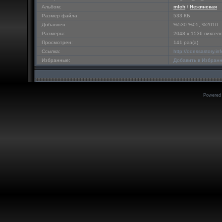
Альбом:
mlch
/
Нежинская
Размер файла:
533 КБ
Добавлен:
%530 %05, %2010
Размеры:
2048 x 1536 пиксел
Просмотрен:
141 раз(а)
Ссылка:
http://odessastory.i
Избранные:
Добавить в Избран
Powered