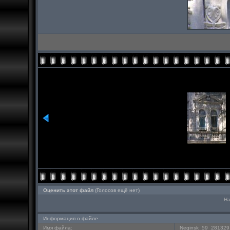
Оценить этот файл
(Голосов ещё нет)
На
Информация о файле
Имя файла:
Neginsk_59_281329