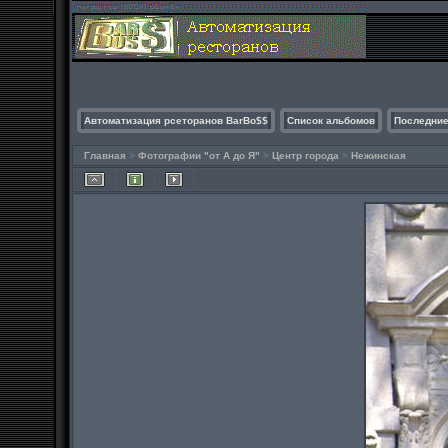
Автоматизация рсеторанов BarBo$$
Список альбомов
Последние
Главная
>
Фотографии "от А до Я"
>
Центр города
>
Нежинская