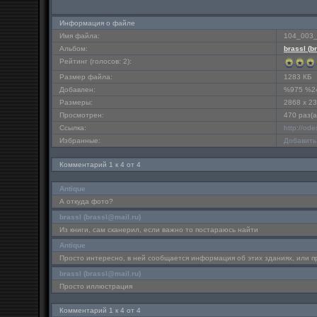
Информация о файле
Имя файла:
104_003_
Альбом:
brassl (
b
Рейтинг (голосов: 2):
Размер файла:
1283 КБ
Добавлен:
%975 %2
Размеры:
2868 x 2
Просмотрен:
470 раз(а
Ссылка:
http://od
Избранные:
Добавить
Комментарий 1 к 4 от 4
Antique
А откуда фото?
brassl (
brassl@mail.ru
)
Из книги, сам сканерил, если важно то постараюсь найти
Antique
Просто интересно, в ней сообщается информация об этих зданиях, или п
brassl (
brassl@mail.ru
)
Просто иллюстрация
Комментарий 1 к 4 от 4