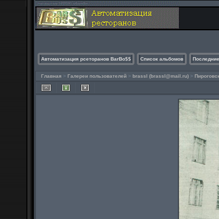
Автоматизация рсеторанов BarBo$$
Список альбомов
Последние
Главная
>
Галереи пользователей
>
brassl (
brassl@mail.ru
)
>
Пироговс