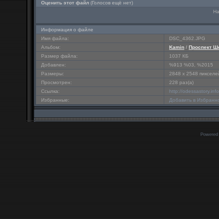
Оценить этот файл
(Голосов ещё нет)
На
Информация о файле
Имя файла:
DSC_4362.JPG
Альбом:
Kamin
/
Проспект Ш
Размер файла:
1037 КБ
Добавлен:
%913 %03, %2015
Размеры:
2848 x 2548 пикселе
Просмотрен:
228 раз(а)
Ссылка:
http://odessastory.in
Избранные:
Добавить в Избранн
Powered