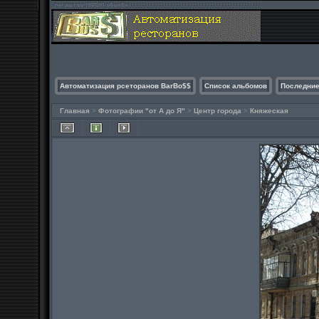
Автоматизация рсеторанов BarBo$$
Список альбомов
Последние
Главная
>
Фотографии "от А до Я"
>
Центр города
>
Княжеская