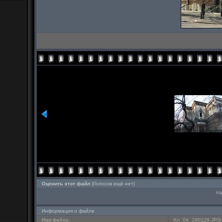
Оценить этот файл
(Голосов ещё нет)
На
Информация о файле
Имя файла:
Kn_04_280129.JPG