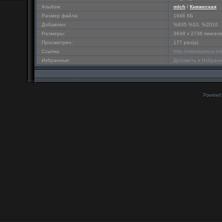
Альбом:
mlch
/
Княжеская
Размер файла:
1946 КБ
Добавлен:
%935 %10, %2010
Размеры:
3648 x 2736 пиксел
Просмотрен:
177 раз(а)
Ссылка:
http://odessastory.i
Избранные:
Добавить в Избран
Powered