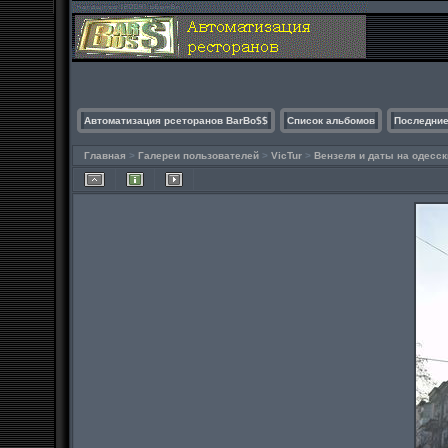
Автоматизация рсеторанов BarBo$$
Список альбомов
Последние
Главная
>
Галереи пользователей
>
VicTur
>
Вензеля и даты на одесс