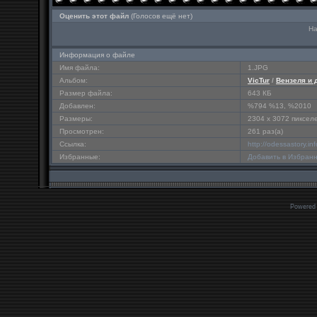
Оценить этот файл
(Голосов ещё нет)
На
Информация о файле
Имя файла:
1.JPG
Альбом:
VicTur
/
Вензеля и 
Размер файла:
643 КБ
Добавлен:
%794 %13, %2010
Размеры:
2304 x 3072 пиксел
Просмотрен:
261 раз(а)
Ссылка:
http://odessastory.i
Избранные:
Добавить в Избран
Powered