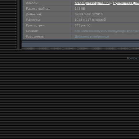
Альбом:
brassl (
brassl@mail.ru
)
/
Пушкинская (Ко
Размер файла:
243 КБ
Добавлен:
%889 %09, %2010
Размеры:
1024 x 717 пикселей
Просмотрен:
332 раз(а)
Ссылка:
http://odessastory.info/displayimage.php?p
Избранные:
Добавить в Избранное
Powered