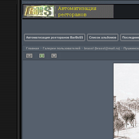
Автоматизация рсеторанов BarBo$$
Список альбомов
Последние
Главная
>
Галереи пользователей
>
brassl (
brassl@mail.ru
)
>
Пушкинск