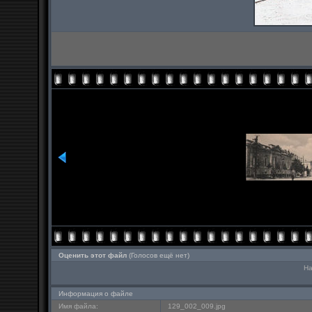
Оценить этот файл
(Голосов ещё нет)
На
Информация о файле
Имя файла:
129_002_009.jpg