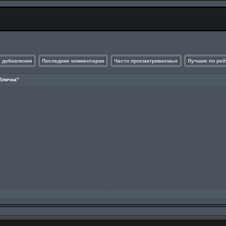
 добавления
Последние комментарии
Часто просматриваемые
Лучшие по рей
бличка"