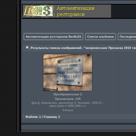
Автоматизация рсеторанов BarBo$$
Список альбомов
Последние
Результаты поиска изображений - "неоренессанс Прохаска 1910 та
Преображенская 2
Просмотров: 195
Дом Д. Липковского, архитектор О. Коллович. 1850-й г.,
перестроен в 1889-1890-х гг.
Antique
Файлов: 1 / Страниц: 1