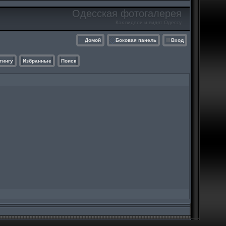
Одесская фотогалерея
Как видели и видят Одессу
Домой
Боковая панель
Вход
тингу
Избранные
Поиск