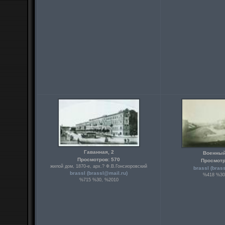
Гаванная, 2
Военный
Просмотров: 570
Просмотр
жилой дом, 1870-е, арх.? Ф.В.Гонсиоровский
brassl (
bras
brassl (
brassl@mail.ru
)
%418 %30
%715 %30, %2010