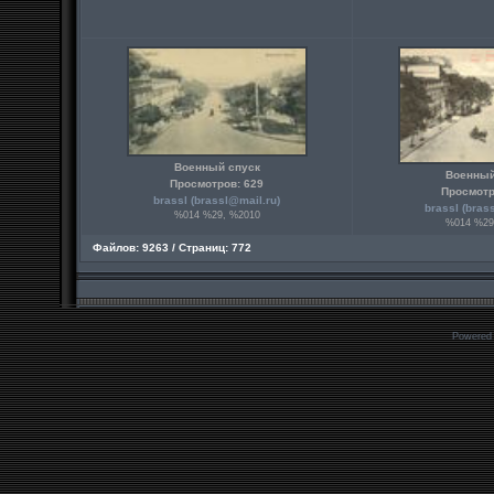
Военный спуск
Военный
Просмотров: 629
Просмотр
brassl (
brassl@mail.ru
)
brassl (
bras
%014 %29, %2010
%014 %29
Файлов: 9263 / Страниц: 772
Powered