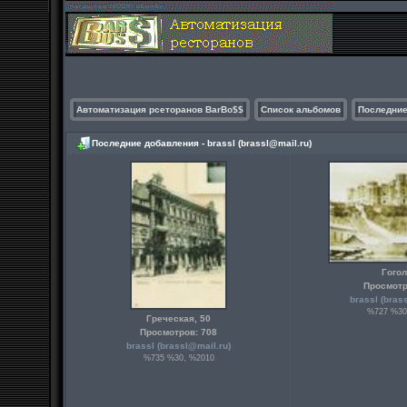
Автоматизация рсеторанов BarBo$$
Список альбомов
Последние
Последние добавления - brassl (
brassl@mail.ru
)
Гогол
Просмотр
brassl (
bras
%727 %30
Греческая, 50
Просмотров: 708
brassl (
brassl@mail.ru
)
%735 %30, %2010