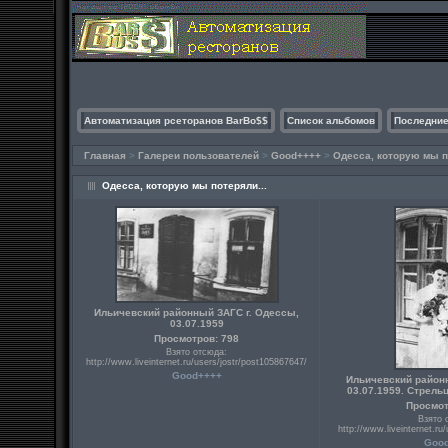
Автоматизация рсеторанов BarBo$$
Список альбомов
Последние
Главная
>
Галереи пользователей
>
Good++++
>
Одесса, которую мы п
Одесса, которую мы потеряли...
Ильичевский районный ЗАГС г. Одессы,
03.07.1959
Просмотров: 798
Взято отсюда:
http://www.liveinternet.ru/users/jostr/post105867647/
Good++++
Ильичевский район
03.07.1959. Стрел
Просмот
Взято 
http://www.liveinternet.ru
Goo