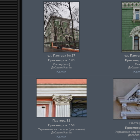
ул. Пастера № 27
ул. Паст
Просмотров: 149
Просмотр
Фасад (угол)
Окн
Добавил Kamin
Добавил
Kamin
Kam
Пастера 31
Пасте
Просмотров: 150
Просмотр
Украшение на фасаде (увеличено)
Украшение над ок
Добавил Kamin
Добавил
Kamin
Kam