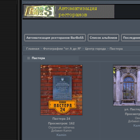
Автоматизация рсеторанов BarBo$$
Список альбомов
Последние
Главная
>
Фотографии "от А до Я"
>
Центр города
>
Пастера
Пастера
ул. Паст
Просмотр
Окн
Пастера 24
Добавил
Просмотров: 162
Kam
Охранная табличка
Добавил Kamin
Kamin