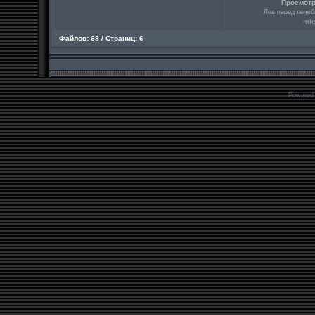
Просмотр
Лев перед лечеб
ml
Файлов: 68 / Страниц: 6
Powered