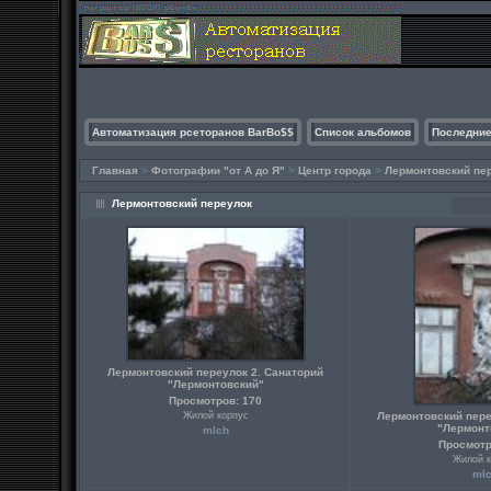
Автоматизация рсеторанов BarBo$$
Список альбомов
Последние
Главная
>
Фотографии "от А до Я"
>
Центр города
>
Лермонтовский пе
Лермонтовский переулок
Лермонтовский переулок 2. Санаторий
"Лермонтовский"
Просмотров: 170
Жилой корпус
Лермонтовский пере
"Лермонт
mlch
Просмотр
Жилой к
ml