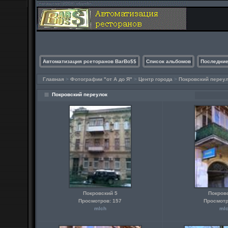
Автоматизация рсеторанов BarBo$$
Список альбомов
Последние
Главная
>
Фотографии "от А до Я"
>
Центр города
>
Покровский переу
Покровский переулок
Покровский 5
Покров
Просмотров: 157
Просмотр
mlch
ml