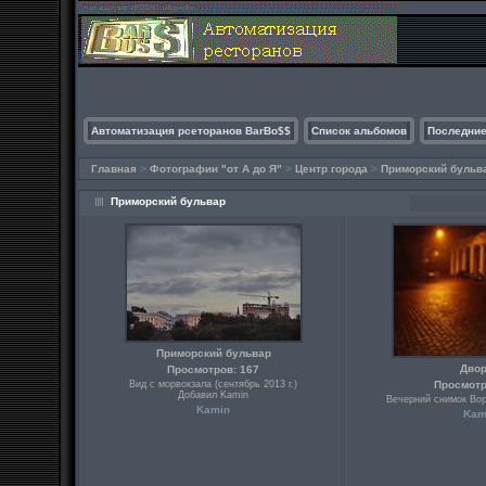
Автоматизация рсеторанов BarBo$$
Список альбомов
Последние
Главная
>
Фотографии "от А до Я"
>
Центр города
>
Приморский бульв
Приморский бульвар
Приморский бульвар
Дво
Просмотров: 167
Вид с морвокзала (сентябрь 2013 г.)
Просмотр
Добавил Kamin
Вечерний снимок Вор
Kamin
Kam