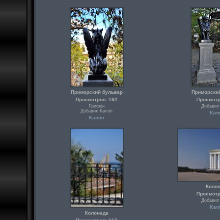
Приморский бульвар
Приморски
Просмотров: 162
Просмотр
Грифон
Добавил
Добавил Kamin
Kam
Kamin
Коло
Просмотр
Добавил
Kam
Колонада