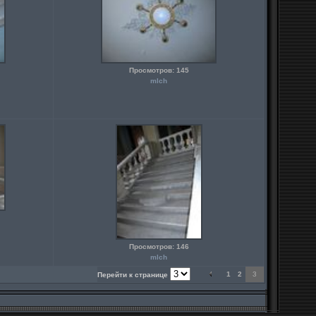
Просмотров: 145
mlch
Просмотров: 146
mlch
1
2
3
Перейти к странице