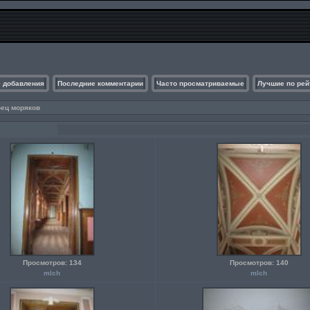
 добавления
Последние комментарии
Часто просматриваемые
Лучшие по рей
рец моряков
Просмотров: 134
Просмотров: 140
mlch
mlch