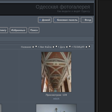
Одесская фотогалерея
Как видели и видят Одессу
Домой
Боковая панель
Вход
тингу
Избранные
Поиск
•
•
•
Название
Имя Файла
Дата
ПОЗИЦИЯ
Просмотров: 139
mlch