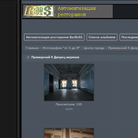
Автоматизация рсеторанов BarBo$$
Список альбомов
Последние
Главная
>
Фотографии "от А до Я"
>
Центр города
>
Приморский 9 Дво
Приморский 9 Дворец моряков
Просмотров: 139
mlch