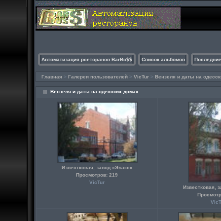
Автоматизация рсеторанов BarBo$$
Список альбомов
Последние
Главная
>
Галереи пользователей
>
VicTur
>
Вензеля и даты на одесс
Вензеля и даты на одесских домах
Известковая, завод «Элакс»
Просмотров: 219
VicTur
Известковая, 
Просмотр
VicT