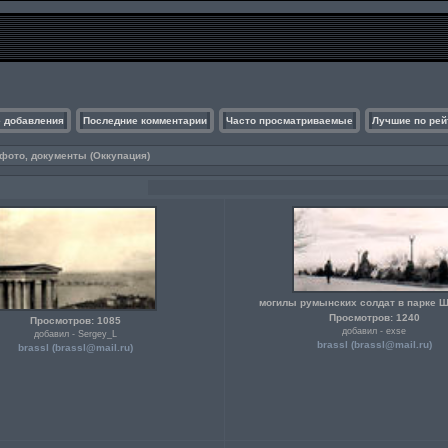
 добавления
Последние комментарии
Часто просматриваемые
Лучшие по рей
фото, документы (Оккупация)
могилы румынских солдат в парке 
Просмотров: 1240
Просмотров: 1085
добавил - exse
добавил - Sergey_L
brassl (
brassl@mail.ru
)
brassl (
brassl@mail.ru
)