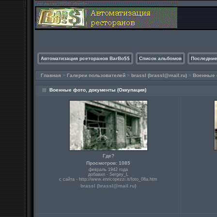
Автоматизация рсеторанов BarBo$$
Список альбомов
Последние
Главная
>
Галереи пользователей
>
brassl (
brassl@mail.ru
)
>
Военные 
Военные фото, документы (Оккупация)
Где?
Просмотров: 1085
февраль 1942 года
добавил - Sergey_L
с сайта - http://www.enricopezzi.it/foto_08a.htm
brassl (
brassl@mail.ru
)