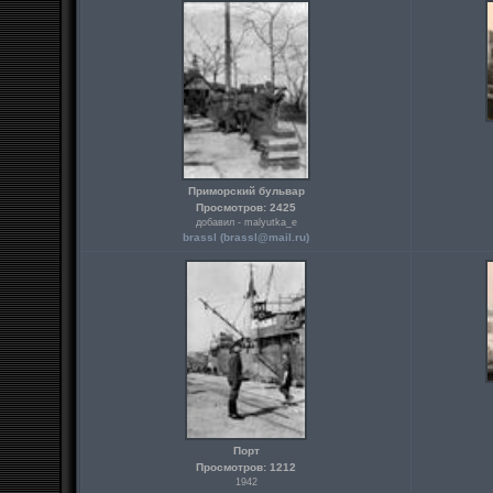
Приморский бульвар
Просмотров: 2425
добавил - malyutka_e
brassl (
brassl@mail.ru
)
Порт
Просмотров: 1212
1942