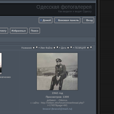
Одесская фотогалерея
Как видели и видят Одессу
Домой
Боковая панель
Вход
тингу
Избранные
Поиск
•
•
•
Название
Имя Файла
Дата
ПОЗИЦИЯ
Шевченко
1942 год
Просмотров: 1300
добавил - -Odessa-
с сайта - http://reibert.info/forum/showthread.php?
t=17407&page=441
brassl (
brassl@mail.ru
)