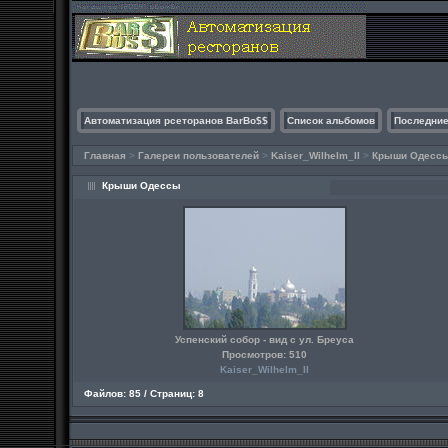
Автоматизация рсеторанов BarBo$$
Список альбомов
Последние
Главная
>
Галереи пользователей
>
Kaiser_Wilhelm_II
>
Крыши Одесс
Крыши Одессы
Успенский собор - вид с ул. Бреуса
Просмотров: 510
Kaiser_Wilhelm_II
Файлов: 85 / Страниц: 8