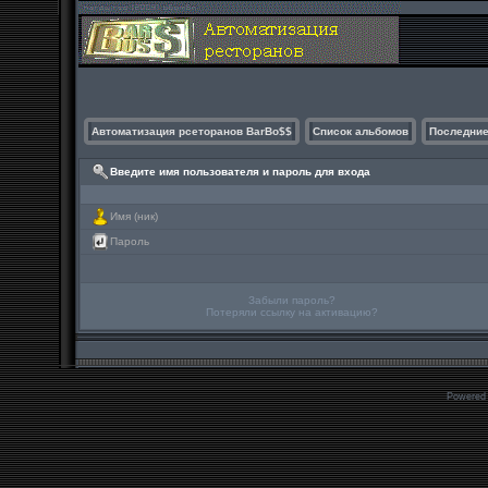
Автоматизация рсеторанов BarBo$$
Список альбомов
Последние
Введите имя пользователя и пароль для входа
Имя (ник)
Пароль
Забыли пароль?
Потеряли ссылку на активацию?
Powered