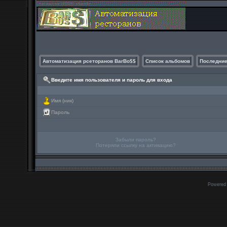
Автоматизация рсеторанов BarBo$$
Список альбомов
Последние
Введите имя пользователя и пароль для входа
Имя (ник)
Пароль
Забыли пароль?
Потеряли ссылку на активацию?
Powered