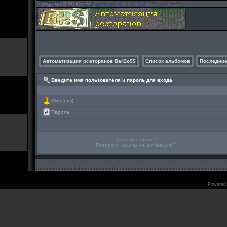
Автоматизация рсеторанов BarBo$$
Список альбомов
Последние
Введите имя пользователя и пароль для входа
Имя (ник)
Пароль
Забыли пароль?
Потеряли ссылку на активацию?
Powered